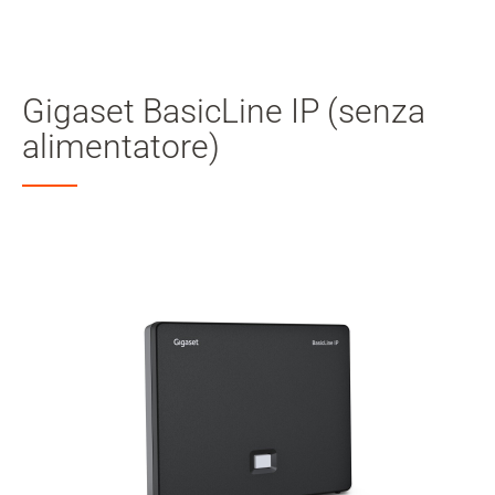
Il
mio
Cerca
account
Gigaset BasicLine IP (senza
Skip to main content
alimentatore)
Salta alla ricerca
Salta alla selezione della lingua
Skip to Cookie Configuration
Cart
Shift+Alt+C
Customer Account
Shift+Alt+A