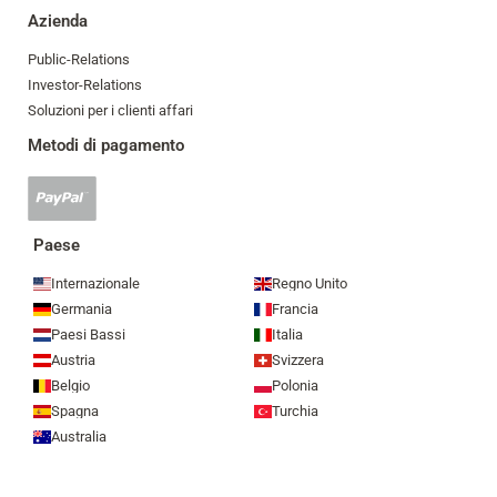
Azienda
Public-Relations
Investor-Relations
Soluzioni per i clienti affari
Metodi di pagamento
Pagamento
Paypal
accettato
Paese
Internazionale
Regno Unito
Germania
Francia
Paesi Bassi
Italia
Austria
Svizzera
Belgio
Polonia
Spagna
Turchia
Australia