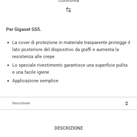
Confronta
Product
rating
summary
Per Gigaset GS5.
La cover di protezione in materiale trasparente protegge il
lato posteriore del dispositivo da graffi e aumenta la
resistenza alle crepe
Lo speciale rivestimento garantisce una superficie pulita
e una facile igiene
Applicazione semplice
Descrizione
DESCRIZIONE