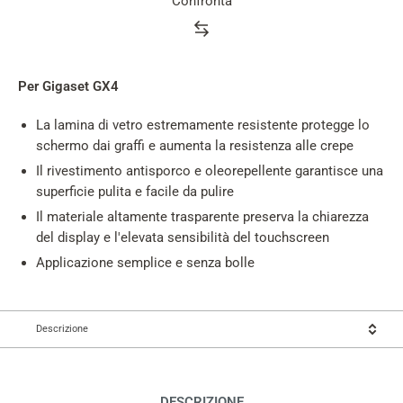
Confronta
Product
rating
summary
Per Gigaset GX4
La lamina di vetro estremamente resistente protegge lo
schermo dai graffi e aumenta la resistenza alle crepe
Il rivestimento antisporco e oleorepellente garantisce una
superficie pulita e facile da pulire
Il materiale altamente trasparente preserva la chiarezza
del display e l'elevata sensibilità del touchscreen
Applicazione semplice e senza bolle
Descrizione
DESCRIZIONE