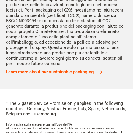
produzione, nelle innovazioni tecnologiche o nei processi
logistici. Per il packaging del GX6 investiamo nei più recenti
standard ambientali (certificati FSC®, numero di licenza
FSC® N003454) e compensiamo le emissioni di CO2
generate durante la produzione del packaging con l'aiuto dei
nostri progetti ClimatePartner. Inoltre, abbiamo eliminato
completamente l'uso della plastica all'interno
dell'imballaggio, ad eccezione della pellicola adesiva per
proteggere il display. Questo è solo il primo passo di una
lunga strada verso una produzione più sostenibile e
continueremo a lavorare ogni giorno su concetti sostenibili
per il nostro futuro comune.
Learn more about our sustainable packaging
* The Gigaset Service Promise only applies in the following
countries: Germany, Austria, France, Italy, Spain, Netherlands,
Belgium and Luxembourg.
Informativa sulla trasparenza nell'uso dell'IA
Alcune immagini di marketing e scene di utilizzo possono essere create o
migliorate con strumenti di progettazione assistiti dall'IA a scopo illustrativo. I