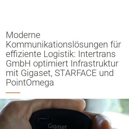
Mei
Ben
Suche
Zum Haupt-Seiteninhalt
Moderne
Zur Suche
Kommunikationslösungen für
effiziente Logistik: Intertrans
Zur Sprachauswahl
GmbH optimiert Infrastruktur
Zu den Cookie Einstellungen
mit Gigaset, STARFACE und
PointOmega
Warenkorb
Shift+Alt+C
Kundenkonto
Shift+Alt+A