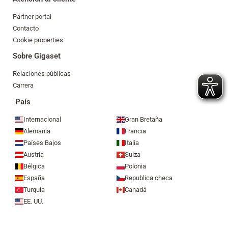
Partner portal
Contacto
Cookie properties
Sobre Gigaset
Relaciones públicas
Carrera
País
Internacional
Gran Bretaña
Alemania
Francia
Países Bajos
Italia
Austria
Suiza
Bélgica
Polonia
España
Republica checa
Turquía
Canadá
EE. UU.