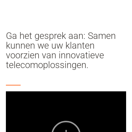
Mij
geb
Zoeken
Skip to main content
Ga het gesprek aan: Samen
Naar zoeken overslaan
kunnen we uw klanten
voorzien van innovatieve
Naar taalkeuze overslaan
telecomoplossingen.
Skip to Cookie Configuration
Cart
Shift+Alt+C
Customer Account
Shift+Alt+A