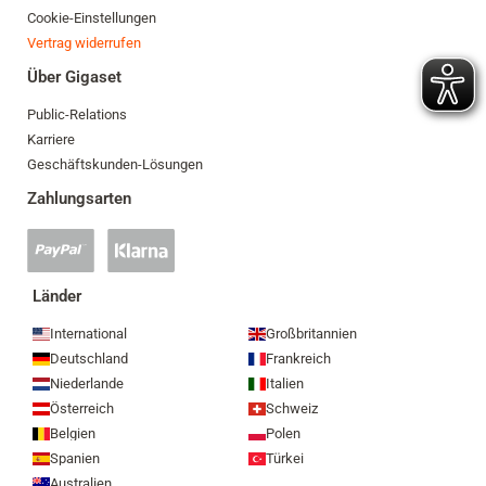
Cookie-Einstellungen
Vertrag widerrufen
Über Gigaset
Public-Relations
Karriere
Geschäftskunden-Lösungen
Zahlungsarten
PayPal
Klarna
Zahlung
Zahlung
akzeptiert
akzeptiert
Länder
International
Großbritannien
Deutschland
Frankreich
Niederlande
Italien
Österreich
Schweiz
Belgien
Polen
Spanien
Türkei
Australien