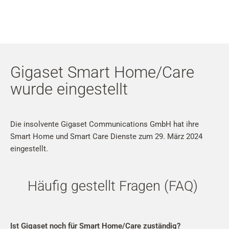
Mein
Benutzer
Suche
Zum Haupt-Seiteninhalt
Gigaset Smart Home/Care
Zur Suche
wurde eingestellt
Zur Sprachauswahl
Zu den Cookie Einstellungen
Die insolvente Gigaset Communications GmbH hat ihre
Smart Home und Smart Care Dienste zum 29. März 2024
eingestellt.
Warenkorb
Shift+Alt+C
Häufig gestellt Fragen (FAQ)
Kundenkonto
Shift+Alt+A
Ist Gigaset noch für Smart Home/Care zuständig?