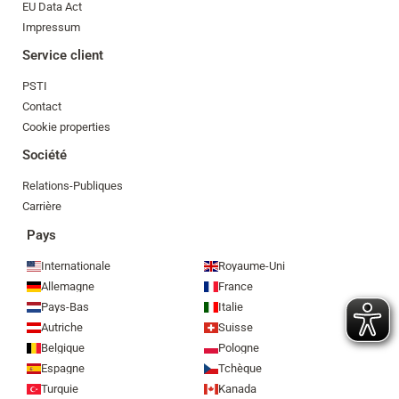
EU Data Act
Impressum
Service client
PSTI
Contact
Cookie properties
Société
Relations-Publiques
Carrière
Pays
Internationale
Royaume-Uni
Allemagne
France
Pays-Bas
Italie
Autriche
Suisse
Belgique
Pologne
Espagne
Tchèque
Turquie
Kanada