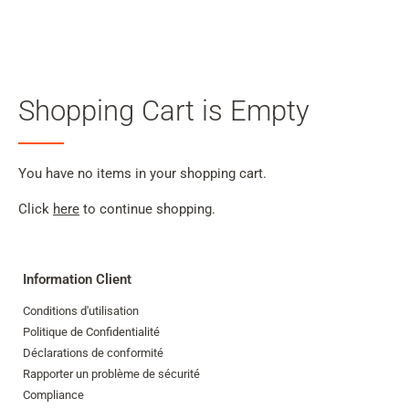
Sear
Skip to main content
Shopping Cart is Empty
Skip to search
Skip to select language
You have no items in your shopping cart.
Skip to Cookie Configuration
Click
here
to continue shopping.
Information Client
Cart
Conditions d'utilisation
Shift+Alt+C
Politique de Confidentialité
Déclarations de conformité
Customer Account
Rapporter un problème de sécurité
Shift+Alt+A
Compliance