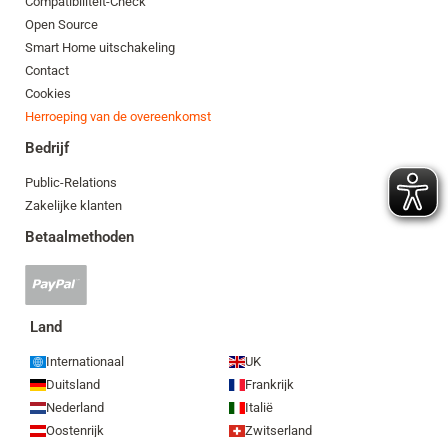
Compatibiliteit-Check
Open Source
Smart Home uitschakeling
Contact
Cookies
Herroeping van de overeenkomst
Bedrijf
Public-Relations
Zakelijke klanten
Betaalmethoden
PayPal-
betaling
geaccepteerd
Land
Internationaal
UK
Duitsland
Frankrijk
Nederland
Italië
Oostenrijk
Zwitserland