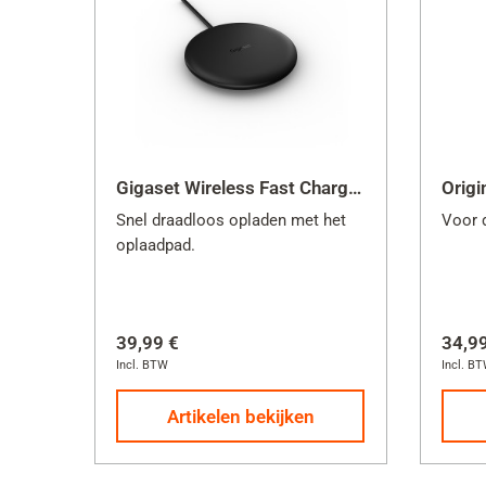
Transparent
GS
GS
GS
GS
GS
Gigaset Wireless Fast Charger 2.0
GS
Snel draadloos opladen met het
Voor 
GS4
oplaadpad.
GS
GS5
39,99 €
34,9
GS5
Incl. BTW
Incl. B
GS
Artikelen bekijken
GS6
GX