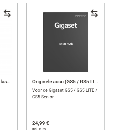
Gigaset Full Display HD Glass Protector (GX6)
Originele accu (GS5 / GS5 LITE / GS5 Senior)
Voor de Gigaset GS5 / GS5 LITE /
GS5 Senior.
24,99 €
Incl. BTW