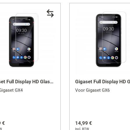
90/plus/PRO
4
6
Sluit
Gigaset Full Display HD Glass Protector (GX4)
Gigaset GX4
Voor Gigaset GX6
9 €
14,99 €
TW
Incl. BTW