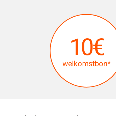
10€
welkomstbon*