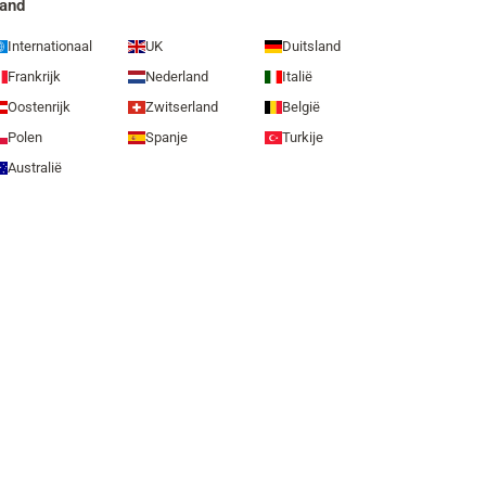
and
Internationaal
UK
Duitsland
Frankrijk
Nederland
Italië
Oostenrijk
Zwitserland
België
Polen
Spanje
Turkije
Australië