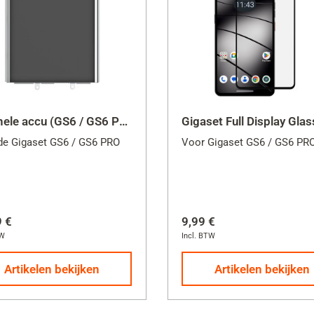
100H
110
280
290
3
Originele accu (GS6 / GS6 PRO)
4
de Gigaset GS6 / GS6 PRO
Voor Gigaset GS6 / GS6 PR
 senior
5
 LITE
9 €
9,99 €
 senior
TW
Incl. BTW
6
Artikelen bekijken
Artikelen bekijken
 PRO
290