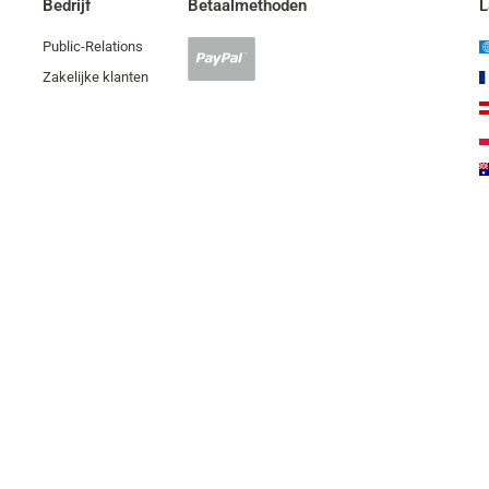
Bedrijf
Betaalmethoden
L
Public-Relations
PayPal-
betaling
Zakelijke klanten
geaccepteerd