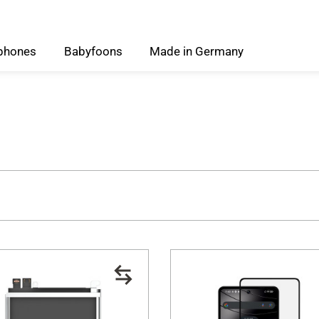
phones
Babyfoons
Made
in
Germany
one model
Prijs
3 €
100