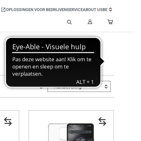
OPLOSSINGEN VOOR BEDRIJVEN
SERVICE
ABOUT US
BE
Mijn
gebruikersaccount
Zoeken
Sorting:
Aanbeveling
40 €