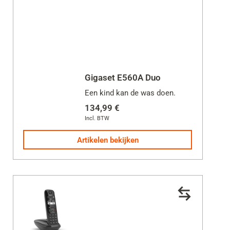
Functies
Antwoordapparaat
Grote letters
Duo
Gigaset E560A Duo
Trio
Een kind kan de was doen.
134,99 €
Prijs
Incl. BTW
Artikelen bekijken
44 €
135 €
Sluit