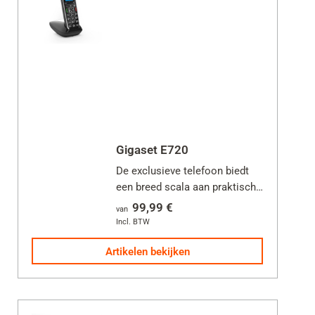
Gigaset E720
De exclusieve telefoon biedt
een breed scala aan praktische
functies voor mensen met
99,99 €
van
speciale behoeften.
Incl. BTW
Artikelen bekijken