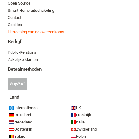
Open Source
Smart Home uitschakeling
Contact
Cookies
Herroeping van de overeenkomst
Bedrijf
Public-Relations
Zakelijke klanten
Betaalmethoden
PayPal-
betaling
geaccepteerd
Land
Internationaal
UK
Duitsland
Frankrijk
Nederland
Italië
Oostenrijk
Zwitserland
België
Polen