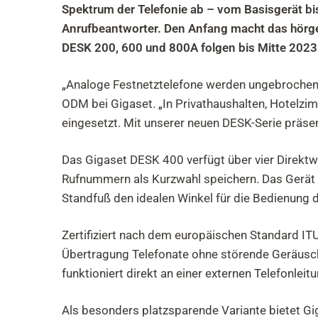
Spektrum der Telefonie ab – vom Basisgerät bi
Anrufbeantworter. Den Anfang macht das hörge
DESK 200, 600 und 800A folgen bis Mitte 2023 
„Analoge Festnetztelefone werden ungebrochen 
ODM bei Gigaset. „In Privathaushalten, Hotelz
eingesetzt. Mit unserer neuen DESK-Serie präsen
Das Gigaset DESK 400 verfügt über vier Direktwa
Rufnummern als Kurzwahl speichern. Das Gerät k
Standfuß den idealen Winkel für die Bedienung
Zertifiziert nach dem europäischen Standard IT
Übertragung Telefonate ohne störende Geräusche.
funktioniert direkt an einer externen Telefonleit
Als besonders platzsparende Variante bietet G