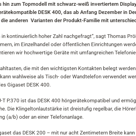
s hin zum Topmodell mit schwarz-weiß invertiertem Displa
rätekompatible DESK 400, das ab Anfang Dezember in Deut
die anderen Varianten der Produkt-Familie mit unterschied
in kontinuierlich hoher Zahl nachgefragt“, sagt Thomas P
immern, im Einzelhandel oder öffentlichen Einrichtungen w
tieren wir hochwertige Geräte mit umfangreichen Telefonie-
hltasten, die mit den wichtigsten Kontakten belegt werden 
ann wahlweise als Tisch- oder Wandtelefon verwendet werde
 des Gigaset DESK 400.
U-T P.370 ist das DESK 400 hörgerätekompatibel und ermögl
 Die Klingeltonlautstärke ist dreistufig regelbar, die Hörer
ung (a/b) oder an einer Telefonanlage.
igaset das DESK 200 – mit nur acht Zentimetern Breite kan