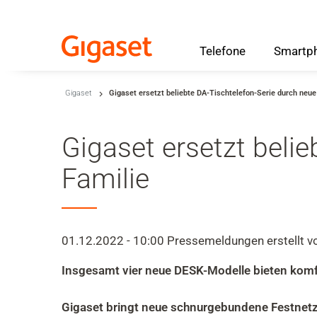
Telefone
Smartp
Zum Haupt-Seiteninhalt
Gigaset
Gigaset ersetzt beliebte DA-Tischtelefon-Serie durch neu
Zur Suche
Zur Sprachauswahl
Gigaset ersetzt beli
Zu den Cookie Einstellungen
Familie
Warenkorb
01.12.2022 - 10:00
Pressemeldungen
erstellt 
Shift+Alt+C
Insgesamt vier neue DESK-Modelle bieten komfo
Kundenkonto
Shift+Alt+A
Gigaset bringt neue schnurgebundene Festnetzt