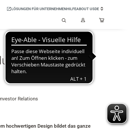
LÖSUNGEN FÜR UNTERNEHMEN
HILFE
ABOUT US
DE
Mein
Benutzerkonto
Suche
 durch neue DESK-
nvestor Relations
rem hochwertigen Design bildet das ganze