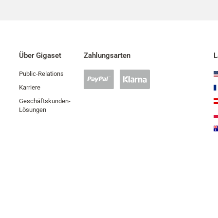
Über Gigaset
Zahlungsarten
L
Public-Relations
PayPal
Klarna
Zahlung
Zahlung
Karriere
akzeptiert
akzeptiert
Geschäftskunden-
Lösungen