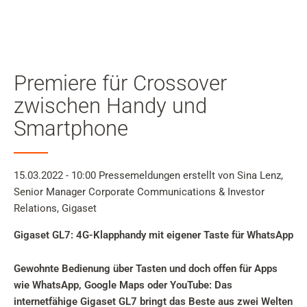
Mein
Benutzer
Suche
Zum Haupt-Seiteninhalt
Premiere für Crossover
Zur Suche
zwischen Handy und
Smartphone
Zur Sprachauswahl
Zu den Cookie Einstellungen
15.03.2022 - 10:00
Pressemeldungen
erstellt von Sina Lenz,
Senior Manager Corporate Communications & Investor
Relations, Gigaset
Warenkorb
Gigaset GL7: 4G-Klapphandy mit eigener Taste für WhatsApp
Shift+Alt+C
Kundenkonto
Gewohnte Bedienung über Tasten und doch offen für Apps
wie WhatsApp, Google Maps oder YouTube: Das
Shift+Alt+A
internetfähige Gigaset GL7 bringt das Beste aus zwei Welten