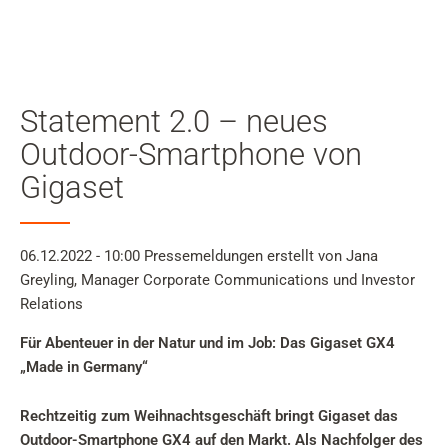
Mein
Benutzer
Suche
Zum Haupt-Seiteninhalt
Statement 2.0 – neues
Zur Suche
Outdoor-Smartphone von
Gigaset
Zur Sprachauswahl
Zu den Cookie Einstellungen
06.12.2022 - 10:00
Pressemeldungen
erstellt von Jana
Greyling, Manager Corporate Communications und Investor
Relations
Warenkorb
Für Abenteuer in der Natur und im Job: Das Gigaset GX4
Shift+Alt+C
„Made in Germany“
Kundenkonto
Rechtzeitig zum Weihnachtsgeschäft bringt Gigaset das
Shift+Alt+A
Outdoor-Smartphone GX4 auf den Markt. Als Nachfolger des