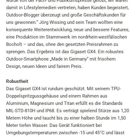
wurde von der Fach- und Publikumspresse gelobt, wir waren
damit in Lifestylemedien vertreten, haben Kunden begeistert,
Outdoor-Blogger überzeugt und große Geschäftskunden für
uns gewonnen.“ Jörg Wissing und sein Team wollten eine
konsequente Weiterentwicklung, neue und bessere Features,
eine Produktion im Stammwerk im nordrhein-westfälischen
Bocholt – und das, ohne den gesetzten Preisrahmen zu
sprengen. Das Ergebnis ist das Gigaset GX4. Ein robustes
Outdoor-Smartphone „Made in Germany“ mit frischem
Design, neuen Ideen und fairem Preis.
Robustheit
Das Gigaset GX4 ist rundum geschützt. Mit seinem TPU-
Doppelspritzgussgehäuse und einem Rahmen aus
Aluminium, Magnesium und Titan erfüllt es die Standards
MIL-STD-810H und IP68. Es verträgt spielend Stürze aus 1,20
Metern Höhe und taucht bis zu einer halben Stunde im 1,50
Meter tiefen Wasser. Das Gerät funktioniert bei
Umgebungstemperaturen zwischen -15 und 45°C und lässt