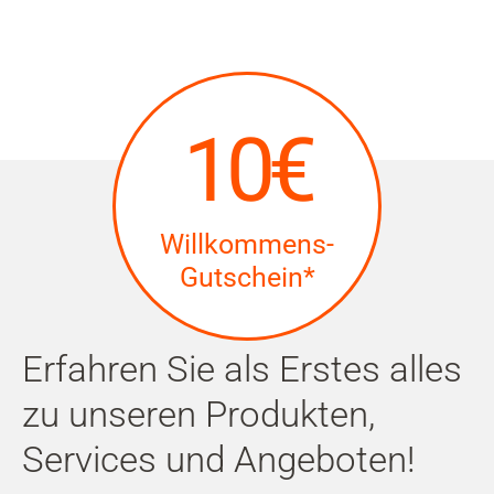
Mein
Benutzer
Suche
Zum Haupt-Seiteninhalt
10€
Zur Suche
Zur Sprachauswahl
Willkommens-
Zu den Cookie Einstellungen
Gutschein*
Warenkorb
Erfahren Sie als Erstes alles
Shift+Alt+C
zu unseren Produkten,
Kundenkonto
Services und Angeboten!
Shift+Alt+A