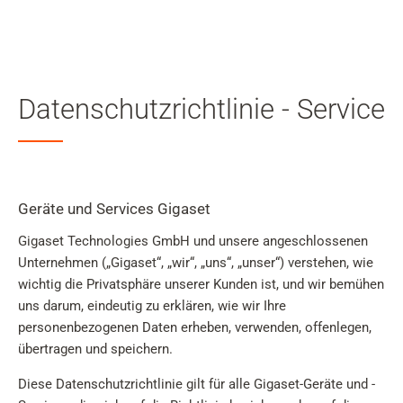
Mein
Benutzer
Suche
Zum Haupt-Seiteninhalt
Datenschutzrichtlinie - Service
Zur Suche
Zur Sprachauswahl
Zu den Cookie Einstellungen
Geräte und Services Gigaset
Gigaset Technologies GmbH und unsere angeschlossenen
Unternehmen („Gigaset“, „wir“, „uns“, „unser“) verstehen, wie
wichtig die Privatsphäre unserer Kunden ist, und wir bemühen
Warenkorb
uns darum, eindeutig zu erklären, wie wir Ihre
Shift+Alt+C
personenbezogenen Daten erheben, verwenden, offenlegen,
übertragen und speichern.
Kundenkonto
Shift+Alt+A
Diese Datenschutzrichtlinie gilt für alle Gigaset-Geräte und -