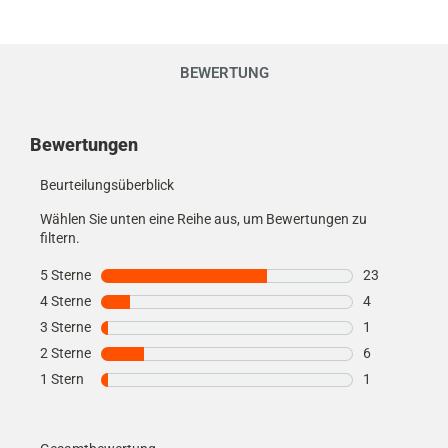
BEWERTUNG
Kundenmeinungen
Bewertungen
Beurteilungsüberblick
Wählen Sie unten eine Reihe aus, um Bewertungen zu
filtern.
5 Sterne
Sterne
23
23 Bewertung
4 Sterne
Sterne
4
4 Bewertungen
3 Sterne
Sterne
1
1 Bewertung m
2 Sterne
Sterne
6
6 Bewertungen
1 Stern
Sterne
1
1 Bewertung m