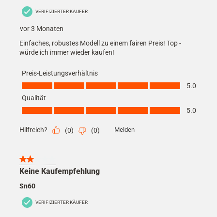
VERIFIZIERTER KÄUFER
vor 3 Monaten
Einfaches, robustes Modell zu einem fairen Preis! Top -
würde ich immer wieder kaufen!
Preis-Leistungsverhältnis
Preis-Leistungsverhältnis, 5.0 von 5
5.0
Qualität
Qualität, 5.0 von 5
5.0
Hilfreich?
Melden
(
0
)
(
0
)
2 von 5 Sternen.
Keine Kaufempfehlung
Sn60
VERIFIZIERTER KÄUFER