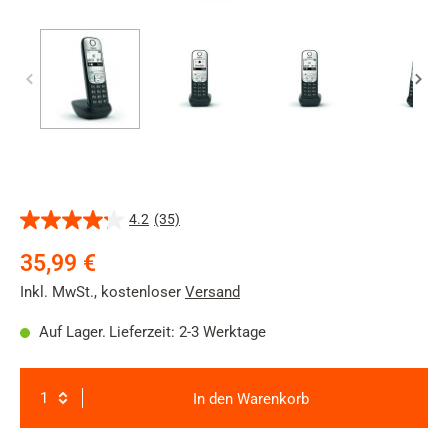
4.2
(35)
4.2
von
35,99 €
5
Sternen.
Inkl. MwSt.
,
kostenloser
Versand
35
Bewertungen
Auf Lager.
Lieferzeit: 2-3 Werktage
In den Warenkorb