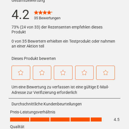
Gesamtbewertung
4.2
35 Bewertungen
73% (24 von 33) der Rezensenten empfehlen dieses
Produkt
0 von 35 Bewertern erhielten ein Testprodukt oder nahmen
an einer Aktion teil
Dieses Produkt bewerten
Wählen
Wählen
Wählen
Wählen
Wählen
Um eine Bewertung zu verfassen ist eine gültige E-Mail-
Sie
Sie
Sie
Sie
Sie
diese
diese
diese
diese
diese
Adresse zur Verifizierung erforderlich
Option,
Option,
Option,
Option,
Option,
um
um
um
um
um
Durchschnittliche Kundenbeurteilungen
den
den
den
den
den
Preis-Leistungsverhältnis
Artikel
Artikel
Artikel
Artikel
Artikel
Preis-Leistungsverhältnis, 4.5 von 5
mit
mit
mit
mit
mit
4.5
1
2
3
4
5
Qualität
Stern
Sternen
Sternen
Sternen
Sternen