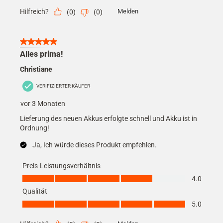
Hilfreich?
Melden
(
0
)
(
0
)
5 von 5 Sternen.
Alles prima!
Christiane
VERIFIZIERTER KÄUFER
vor 3 Monaten
Lieferung des neuen Akkus erfolgte schnell und Akku ist in
Ordnung!
Ja, Ich würde dieses Produkt empfehlen.
Preis-Leistungsverhältnis
Preis-Leistungsverhältnis, 4.0 von 5
4.0
Qualität
Qualität, 5.0 von 5
5.0