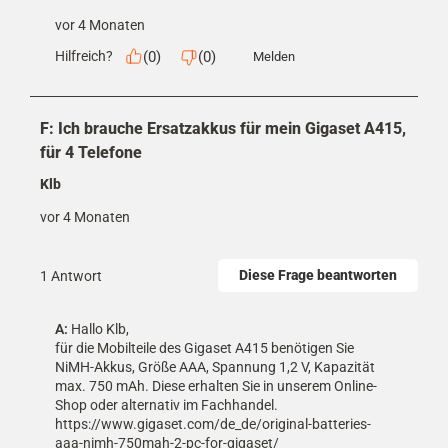
vor 4 Monaten
(
0
)
(
0
)
Hilfreich?
Melden
F: Ich brauche Ersatzakkus für mein Gigaset A415,
für 4 Telefone
Klb
vor 4 Monaten
Diese Frage beantworten
1 Antwort
A:
 Hallo Klb,

für die Mobilteile des Gigaset A415 benötigen Sie 
NiMH-Akkus, Größe AAA, Spannung 1,2 V, Kapazität 
max. 750 mAh. Diese erhalten Sie in unserem Online-
Shop oder alternativ im Fachhandel. 

https://www.gigaset.com/de_de/original-batteries-
aaa-nimh-750mah-2-pc-for-gigaset/
