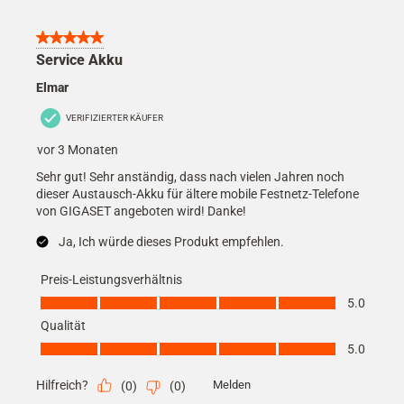
5 von 5 Sternen.
Service Akku
Elmar
VERIFIZIERTER KÄUFER
vor 3 Monaten
Sehr gut! Sehr anständig, dass nach vielen Jahren noch
dieser Austausch-Akku für ältere mobile Festnetz-Telefone
von GIGASET angeboten wird! Danke!
Ja, Ich würde dieses Produkt empfehlen.
Preis-Leistungsverhältnis
Preis-Leistungsverhältnis, 5.0 von 5
5.0
Qualität
Qualität, 5.0 von 5
5.0
Hilfreich?
Melden
(
0
)
(
0
)