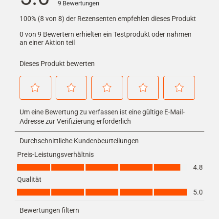
9 Bewertungen
100% (8 von 8) der Rezensenten empfehlen dieses Produkt
0 von 9 Bewertern erhielten ein Testprodukt oder nahmen
an einer Aktion teil
Dieses Produkt bewerten
Wählen
Wählen
Wählen
Wählen
Wählen
Um eine Bewertung zu verfassen ist eine gültige E-Mail-
Sie
Sie
Sie
Sie
Sie
diese
diese
diese
diese
diese
Adresse zur Verifizierung erforderlich
Option,
Option,
Option,
Option,
Option,
um
um
um
um
um
Durchschnittliche Kundenbeurteilungen
den
den
den
den
den
Preis-Leistungsverhältnis
Artikel
Artikel
Artikel
Artikel
Artikel
Preis-Leistungsverhältnis, 4.8 von 5
mit
mit
mit
mit
mit
4.8
1
2
3
4
5
Qualität
Stern
Sternen
Sternen
Sternen
Sternen
Qualität, 5.0 von 5
zu
zu
zu
zu
zu
5.0
bewerten.
bewerten.
bewerten.
bewerten.
bewerten.
Mit
Mit
Mit
Mit
Mit
Bewertungen filtern
dieser
dieser
dieser
dieser
dieser