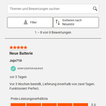
Aktion
Aktion
Aktion
Aktion
Aktion
wird
wird
wird
wird
wird
Suchthemen und Bewertungen Suchregion
das
das
das
das
das
Eingabeformular
Eingabeformular
Eingabeformular
Eingabeformular
Eingabeformular
Sortieren nach
geöffnet.
geöffnet.
geöffnet.
geöffnet.
geöffnet.
Filter
Neueste
1
1
–
8 von 9
Bewertungen
to
8
von
9
5 von 5 Sternen.
Bewertungen
Neue Batterie
Jojo710
VERIFIZIERTER KÄUFER
vor 3 Tagen
Vor 3 Wochen bestellt, Lieferung innerhalb von zwei Tagen.
Funktioniert Perfect.
Preis-Leistungsverhältnis
Preis-Leistungsverhältnis, 5.0 von 5
5.0