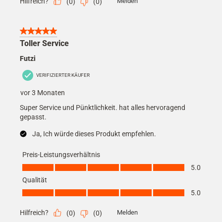
Hilfreich?
Melden
(
0
)
(
0
)
5 von 5 Sternen.
Toller Service
Futzi
VERIFIZIERTER KÄUFER
vor 3 Monaten
Super Service und Pünktlichkeit. hat alles hervoragend
gepasst.
Ja, Ich würde dieses Produkt empfehlen.
Preis-Leistungsverhältnis
Preis-Leistungsverhältnis, 5.0 von 5
5.0
Qualität
Qualität, 5.0 von 5
5.0
Hilfreich?
Melden
(
0
)
(
0
)