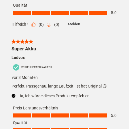
Qualität
Qualität, 5.0 von 5
5.0
Hilfreich?
Melden
(
0
)
(
0
)
5 von 5 Sternen.
Super Akku
Ludvox
VERIFIZIERTER KÄUFER
vor 3 Monaten
Perfekt, Passgenau, lange Laufzeit. Ist hat Original 😉
Ja, Ich würde dieses Produkt empfehlen.
Preis-Leistungsverhältnis
Preis-Leistungsverhältnis, 5.0 von 5
5.0
Qualität
Qualität, 5.0 von 5