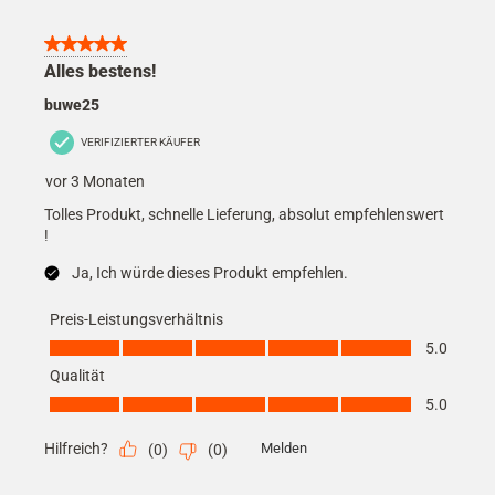
5 von 5 Sternen.
Alles bestens!
buwe25
VERIFIZIERTER KÄUFER
vor 3 Monaten
Tolles Produkt, schnelle Lieferung, absolut empfehlenswert
!
Ja, Ich würde dieses Produkt empfehlen.
Preis-Leistungsverhältnis
Preis-Leistungsverhältnis, 5.0 von 5
5.0
Qualität
Qualität, 5.0 von 5
5.0
Hilfreich?
Melden
(
0
)
(
0
)