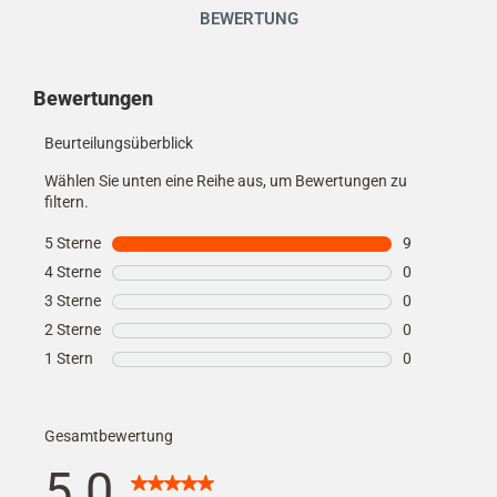
BEWERTUNG
Kundenmeinungen
Bewertungen
Beurteilungsüberblick
Wählen Sie unten eine Reihe aus, um Bewertungen zu
filtern.
5 Sterne
Sterne
9
9 Bewertungen
4 Sterne
Sterne
0
0 Bewertungen
3 Sterne
Sterne
0
0 Bewertungen
2 Sterne
Sterne
0
0 Bewertungen
1 Stern
Sterne
0
0 Bewertungen
Gesamtbewertung
5.0