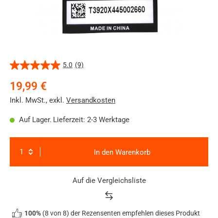
5.0
(9)
5.0
von
19,99 €
5
Sternen.
Inkl. MwSt.
,
exkl.
Versandkosten
9
Bewertungen
Auf Lager.
Lieferzeit: 2-3 Werktage
In den Warenkorb
Auf die Vergleichsliste
Product
100%
(8 von 8) der Rezensenten empfehlen dieses Produkt
rating