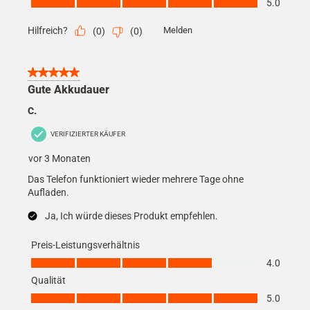
5.0
Hilfreich?
Melden
(
0
)
(
0
)
5 von 5 Sternen.
Gute Akkudauer
C.
VERIFIZIERTER KÄUFER
vor 3 Monaten
Das Telefon funktioniert wieder mehrere Tage ohne
Aufladen.
Ja, Ich würde dieses Produkt empfehlen.
Preis-Leistungsverhältnis
Preis-Leistungsverhältnis, 4.0 von 5
4.0
Qualität
Qualität, 5.0 von 5
5.0