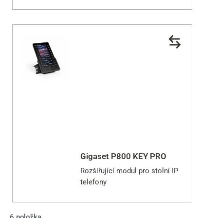
velkou flexibilitu u pracovního
stolu
Gigaset P800 KEY PRO
Rozšiřující modul pro stolní IP
telefony
6 položka