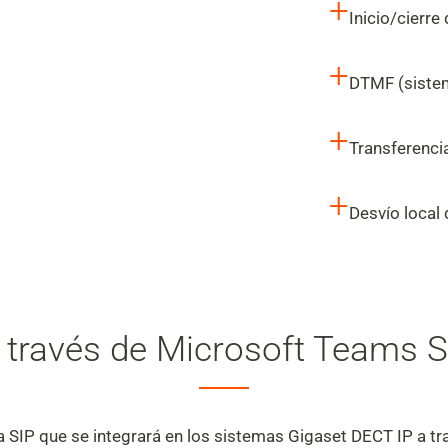
+
Inicio/cierr
+
DTMF (siste
+
Transferenci
+
Desvío local
 través de Microsoft Teams 
IP que se integrará en los sistemas Gigaset DECT IP a tra