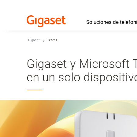
Soluciones
de
telefon
Skip to main content
Gigaset
Teams
Saltar a la búsqueda
Saltar a la selección de idioma
Gigaset y Microsoft 
Skip to Cookie Configuration
en un solo dispositiv
Cart
Shift+Alt+C
Customer Account
Shift+Alt+A