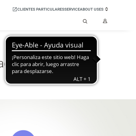
CLIENTES PARTICULARES
SERVICE
ABOUT US
ES
Mi
cuenta
Búsqueda
aciones Unificadas