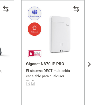
Gigaset N870 IP PRO
Giga
o,
El sistema DECT multicelda
La ex
escalable para cualquier
soluc
organización
N870 