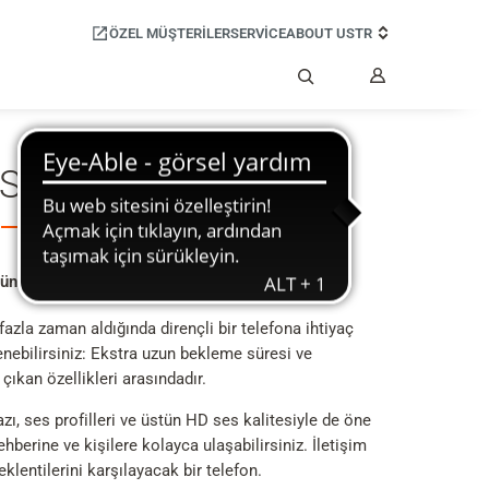
ÖZEL MÜŞTERILER
SERVICE
ABOUT US
TR
Hesabım
Ara
 S700H PRO
günlük çalışma ortamlarının kahramanıdır
fazla zaman aldığında dirençli bir telefona ihtiyaç
ebilirsiniz: Ekstra uzun bekleme süresi ve
çıkan özellikleri arasındadır.
zı, ses profilleri ve üstün HD ses kalitesiyle de öne
rehberine ve kişilere kolayca ulaşabilirsiniz. İletişim
entilerini karşılayacak bir telefon.