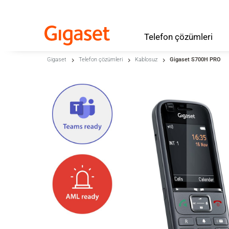
Telefon
çözümleri
Skip to main content
Gigaset
Telefon çözümleri
Kablosuz
Gigaset S700H PRO
Aramaya atla
Dil seçimine atla
Skip to Cookie Configuration
Cart
Shift+Alt+C
Customer Account
Shift+Alt+A