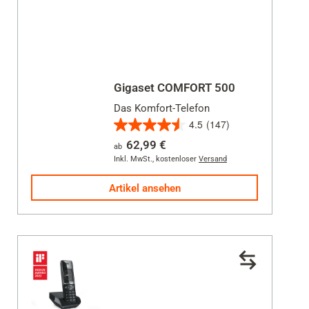
Gigaset COMFORT 500
Das Komfort-Telefon
4.5
(147)
4.5
62,99 €
ab
von
Inkl. MwSt.
,
kostenloser
Versand
5
Sternen.
Artikel ansehen
147
Bewertungen