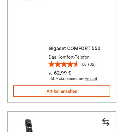
Gigaset COMFORT 550
Das Komfort-Telefon
4.6
(82)
4.6
62,99 €
ab
von
Inkl. MwSt.
,
kostenloser
Versand
5
Sternen.
Artikel ansehen
82
Bewertungen