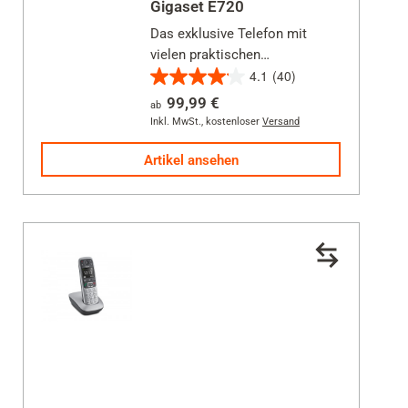
Gigaset E720
Das exklusive Telefon mit
vielen praktischen
4.1
(40)
Bedienungshilfen für Menschen
4.1
mit besonderen Ansprüchen.
99,99 €
ab
von
Inkl. MwSt.
,
kostenloser
Versand
5
Sternen.
Artikel ansehen
40
Bewertungen