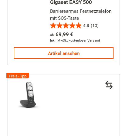
Gigaset EASY 500
Duo
Barrierearmes Festnetztelefon
Trio
mit SOS-Taste
4.9
(10)
4.9
Preis
69,99 €
ab
von
Inkl. MwSt.
,
kostenloser
Versand
5
35 €
140 €
Sternen.
Artikel ansehen
10
Bewertungen
Schließen
Preis-Tipp