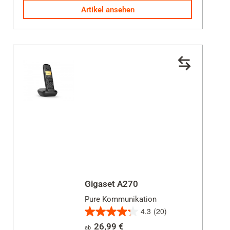
Sternen.
Artikel ansehen
24
Bewertungen
Gigaset A270
Pure Kommunikation
4.3
(20)
4.3
26,99 €
ab
von