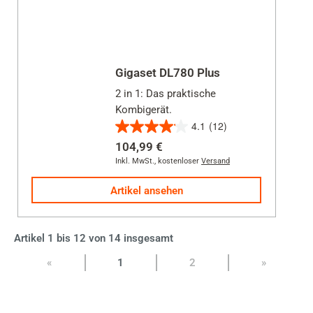
Gigaset DL780 Plus
2 in 1: Das praktische
Kombigerät.
4.1
(12)
4.1
104,99 €
von
Inkl. MwSt.
,
kostenloser
Versand
5
Sternen.
Artikel ansehen
12
Bewertungen
Artikel 1 bis 12 von 14 insgesamt
Seite:
«
1
2
»