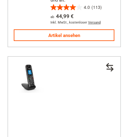
und alt.
4.0
(113)
4.0
44,99 €
ab
von
Inkl. MwSt.
,
kostenloser
Versand
5
Sternen.
Artikel ansehen
113
Bewertungen