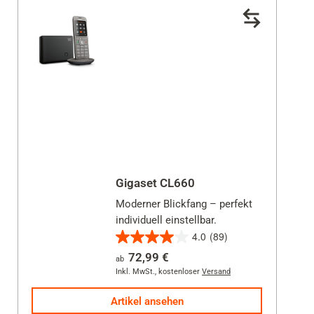
Gigaset CL660
Moderner Blickfang – perfekt
individuell einstellbar.
4.0
(89)
4.0
72,99 €
ab
von
Inkl. MwSt.
,
kostenloser
Versand
5
Sternen.
Artikel ansehen
89