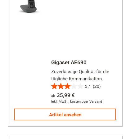
Gigaset AE690
Zuverlässige Qualität für die
tägliche Kommunikation.
3.1
(20)
3.1
35,99 €
ab
von
Inkl. MwSt.
,
kostenloser
Versand
5
Sternen.
Artikel ansehen
20
Bewertungen