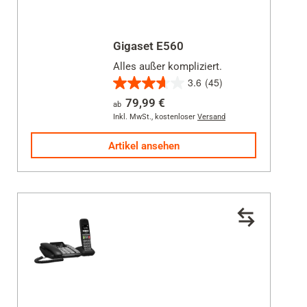
Gigaset E560
Alles außer kompliziert.
3.6
(45)
3.6
79,99 €
ab
von
Inkl. MwSt.
,
kostenloser
Versand
5
Sternen.
Artikel ansehen
45
Bewertungen