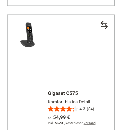
Bewertungen
Gigaset C575
Komfort bis ins Detail.
4.3
(24)
4.3
54,99 €
ab
von
Inkl. MwSt.
,
kostenloser
Versand
5