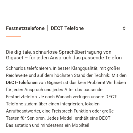
Mein
Benutzer
Suche
Festnetztelefone
Zum Haupt-Seiteninhalt
DECT Telefone
Kategorie
Zur Suche
Die digitale, schnurlose Sprachübertragung von
Zur Sprachauswahl
Gigaset – für jeden Anspruch das passende Telefon
Zu den Cookie Einstellungen
Schnurlos telefonieren, in bester Klangqualität, mit großer
Reichweite und auf dem höchsten Stand der Technik: Mit den
DECT-Telefonen
von Gigaset ist das kein Problem! Wir haben
für jeden Anspruch und jedes Alter das passende
Warenkorb
Festnetztelefon. Je nach Wunsch verfügen unsere DECT-
Telefone zudem über einen integrierten, lokalen
Shift+Alt+C
Anrufbeantworter, eine Freisprech-Funktion oder große
Kundenkonto
Tasten für Senioren. Jedes Modell enthält eine DECT
Shift+Alt+A
Basisstation und mindestens ein Mobilteil.