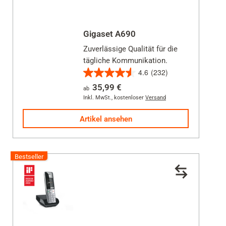
Gigaset A690
Zuverlässige Qualität für die
tägliche Kommunikation.
4.6
(232)
4.6
35,99 €
ab
von
Inkl. MwSt.
,
kostenloser
Versand
5
Sternen.
Artikel ansehen
232
Bewertungen
Bestseller